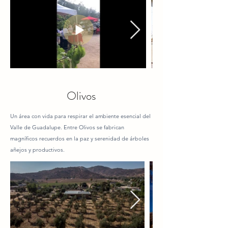
Olivos
Un área con vida para respirar el ambiente esencial del
Valle de Guadalupe. Entre Olivos se fabrican
magníficos recuerdos en la paz y serenidad de árboles
añejos y productivos.