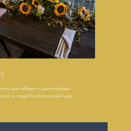
ES
tos que reflejen tu personalidad
con la magnífica historia del lugar.