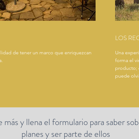
E
LOS RE
ilidad de tener un marco que enriquezcan
Una experi
a.
forma el vi
producto; 
puede olvi
más y llena el formulario para saber sob
planes y ser parte de ellos