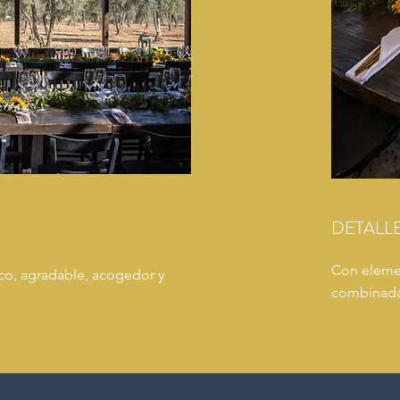
DETALL
Con elemen
o, agradable, acogedor y
combinada 