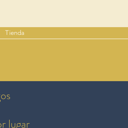
Tienda
gos
r lugar