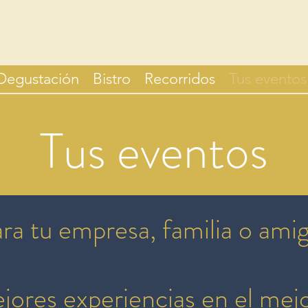
Degustación
Bistro
Recorridos
Tus eventos
Tus eventos
ra tu empresa, familia o ami
jores experiencias en el mejo