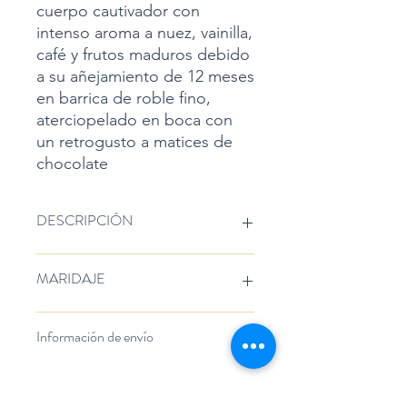
cuerpo cautivador con
intenso aroma a nuez, vainilla,
café y frutos maduros debido
a su añejamiento de 12 meses
en barrica de roble fino,
aterciopelado en boca con
un retrogusto a matices de
chocolate
DESCRIPCIÓN
COLOR
MARIDAJE
Rojo granate.
VOLUMEN
750 ml
Ideal para acompañarse con carnes
Información de envío
TEMPERATURA
rojas, pastas y comida ligeramente
18 °C
condimentada.
NARIZ
Los envíos por paquetería son
Con intenso aroma a nuez, vainilla,
únicamente a la República Mexicana.