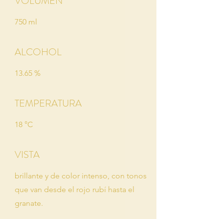
VOLUMEN
750 ml
ALCOHOL
13.65 %
TEMPERATURA
18 °C
VISTA
brillante y de color intenso, con tonos
que van desde el rojo rubí hasta el
granate.