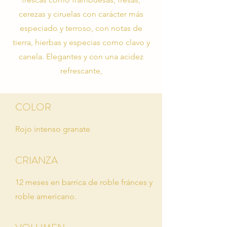
cerezas y ciruelas con carácter más
especiado y terroso, con notas de
tierra, hierbas y especias como clavo y
canela. Elegantes y con una acidez
refrescante,
COLOR
Rojo intenso granate
CRIANZA
12 meses en barrica de roble fránces y
roble americano.