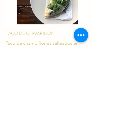
TACO DE CHAMPIÑÓN
Taco de champiñones salteados en
salsa de chimichurri, servidos sobre un
lecho de suave puré de frijol y
requesón. Toque especial de
huitlacoche, cilantro y epazote.
$100
Términos y condiciones
Aviso de privacidad
Política de envíos