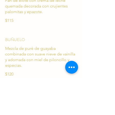
Pan de elote con crema de leche
quemada decorada con crujientes
palomitas y epazote.
$115
BUÑUELO
Mezcla de puré de guayaba
combinada con suave nieve de vainilla
y adornada con miel de piloncillo y
especias.
$120
Términos y condiciones
Aviso de privacidad
Política de envíos