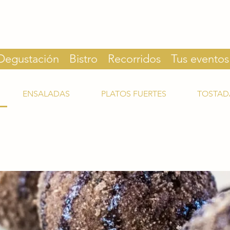
Degustación
Bistro
Recorridos
Tus eventos
ENSALADAS
PLATOS FUERTES
TOSTAD