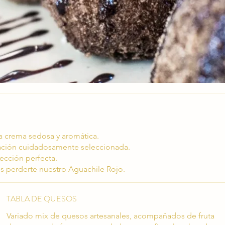
 crema sedosa y aromática.
ación cuidadosamente seleccionada.
ección perfecta.
es perderte nuestro Aguachile Rojo.
TABLA DE QUESOS
Variado mix de quesos artesanales, acompañados de fruta