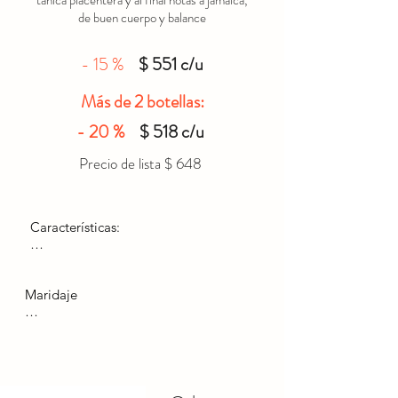
tánica placentera y al final notas a jamaica,
de buen cuerpo y balance
- 15 %
$ 551 c/u
Más de 2 botellas:
- 20 %
$ 518 c/u
Precio de lista $ 648
Características: 

Uvas: Cabernet Sauvignon y Merlot

Maridaje

Alcohol: 12.5 %

Carnes rojas asadas, 

Color: Intenso rojo amoratado con 
quesos maduros con sabores intensos y 
destellos violáceos.

texturas cremosas,

Platos de caza con especias y salsas 
Temperatura: Servir entre 16°C y 18°C.

robustas   o platillos ligeramente 