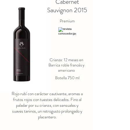
Cabernet
especiados.
Nariz: Aromas intensos de frutos rojos 
Sauvignon 2015
maduros, como cerezas negras, moras 
y frambuesas.

Premium
Notas especiadas que recuerdan a 
pimienta negra, clavo y nuez moscada.

Toques sutiles de vainilla, tabaco y 
cuero,
Crianza: 12 meses en
Barrica roble francés y
americano
Botella 750 ml
Rojo rubí con carácter cautivante, aromas a
frutos rojos con tuestes delicados. Fino al
paladar por su crianza, con sensuales y
suaves taninos, un retrogusto prolongado y
placentero.