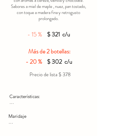
con aromas a cereza, vainilla y chocolate.
Sabores a miel de maple , nuez, pan tostado,
con toque a madera fina y retrogusto
prolongado.
- 15 %
$ 321 c/u
Más de 2 botellas:
- 20 %
$ 302 c/u
Precio de lista $ 378
Características: 

Uvas: Cabernet Sauvignon y Merlot

Maridaje

Alcohol: 13.85%

Ideal para carnes rojas, quesos 
Color: Intenso rojo amoratado con 
maduros y comida ligeramente 