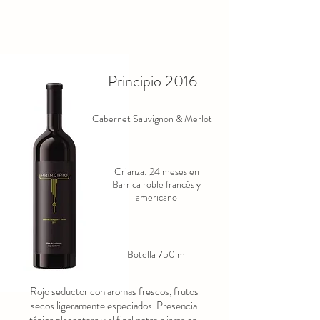
destellos violáceos.

condimentada.
Temperatura: Servir entre 16°C y 18°C.

Nariz: Aromas complejos de frutos 
rojos maduros, especias, vainilla y 
Principio 2016
tabaco.
Cabernet Sauvignon & Merlot
Crianza: 24 meses en
Barrica roble francés y
americano
Botella 750 ml
Rojo seductor con aromas frescos, frutos
secos ligeramente especiados. Presencia