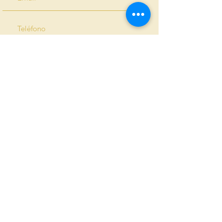
¿Nos recomendarías a tus amigos?
Sí
No